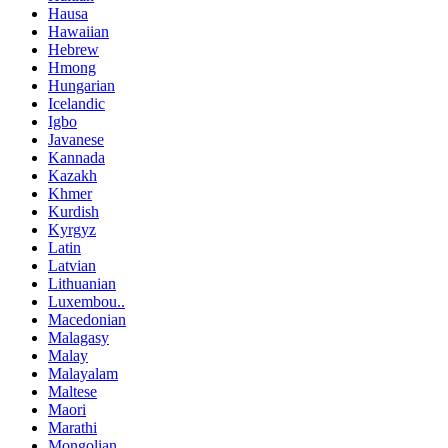
Hausa
Hawaiian
Hebrew
Hmong
Hungarian
Icelandic
Igbo
Javanese
Kannada
Kazakh
Khmer
Kurdish
Kyrgyz
Latin
Latvian
Lithuanian
Luxembou..
Macedonian
Malagasy
Malay
Malayalam
Maltese
Maori
Marathi
Mongolian