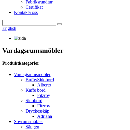
Fabriksrundtur
Certifikat
Kontakta oss
English
Vardagsrumsmöbler
Produktkategorier
Vardagsrumsmöbler
Buffé/Sidobord
Alberto
Kaffe bord
Fitzroy
Sidobord
Fitzroy
Dryckesskåp
Adriana
Sovrumsmöbler
Sängen