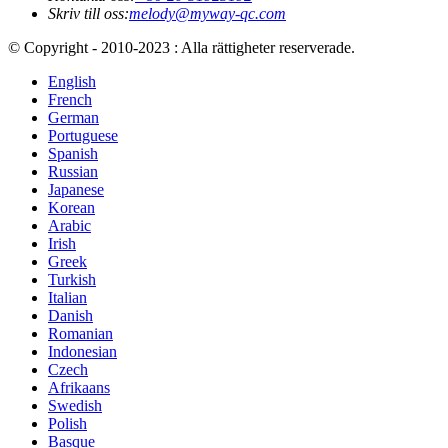
Skriv till oss:
melody@myway-qc.com
© Copyright - 2010-2023 : Alla rättigheter reserverade.
English
French
German
Portuguese
Spanish
Russian
Japanese
Korean
Arabic
Irish
Greek
Turkish
Italian
Danish
Romanian
Indonesian
Czech
Afrikaans
Swedish
Polish
Basque