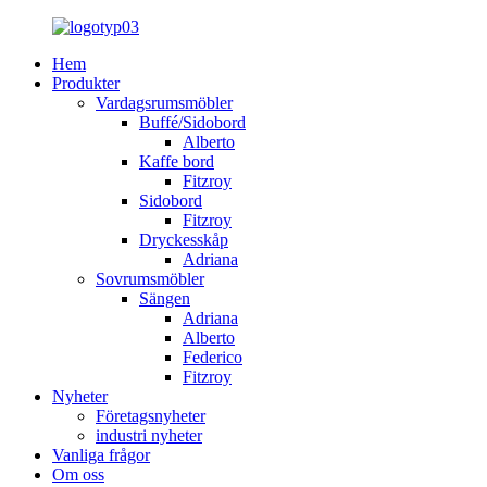
Hem
Produkter
Vardagsrumsmöbler
Buffé/Sidobord
Alberto
Kaffe bord
Fitzroy
Sidobord
Fitzroy
Dryckesskåp
Adriana
Sovrumsmöbler
Sängen
Adriana
Alberto
Federico
Fitzroy
Nyheter
Företagsnyheter
industri nyheter
Vanliga frågor
Om oss