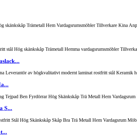
slack...
a...
 S...
...