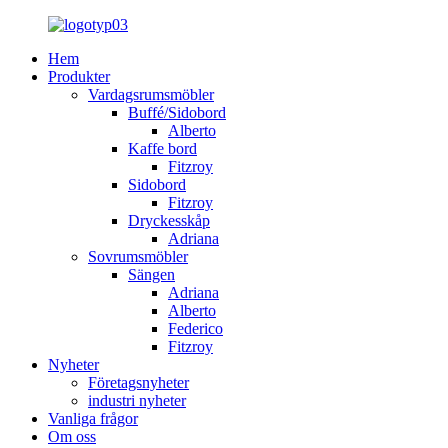
Hem
Produkter
Vardagsrumsmöbler
Buffé/Sidobord
Alberto
Kaffe bord
Fitzroy
Sidobord
Fitzroy
Dryckesskåp
Adriana
Sovrumsmöbler
Sängen
Adriana
Alberto
Federico
Fitzroy
Nyheter
Företagsnyheter
industri nyheter
Vanliga frågor
Om oss