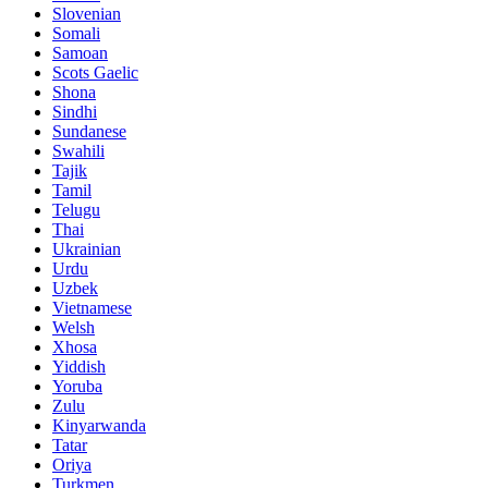
Slovenian
Somali
Samoan
Scots Gaelic
Shona
Sindhi
Sundanese
Swahili
Tajik
Tamil
Telugu
Thai
Ukrainian
Urdu
Uzbek
Vietnamese
Welsh
Xhosa
Yiddish
Yoruba
Zulu
Kinyarwanda
Tatar
Oriya
Turkmen