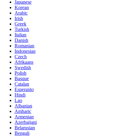
Japanese
Korean
Arabic
Irish
Greek
Turkish
Italian
Danish
Romanian
Indonesian
Czech
Afrikaans
Swedish
Polish
Basque
Catalan
Esperanto
Hindi
Lao
Albanian
Amharic
Armenian
Azerbaijani
Belarusian
Bengali