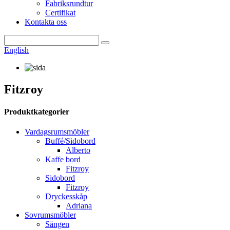
Fabriksrundtur
Certifikat
Kontakta oss
English
Fitzroy
Produktkategorier
Vardagsrumsmöbler
Buffé/Sidobord
Alberto
Kaffe bord
Fitzroy
Sidobord
Fitzroy
Dryckesskåp
Adriana
Sovrumsmöbler
Sängen