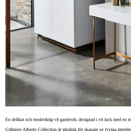
En delikat och moderiktig vit garderob, designad i vit lack med en mä
Gillmore Alberto Collection är idealisk för skapare av lyxiga interi