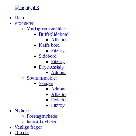
Hem
Produkter
Vardagsrumsmöbler
Buffé/Sidobord
Alberto
Kaffe bord
Fitzroy
Sidobord
Fitzroy
Dryckesskåp
Adriana
Sovrumsmöbler
Sängen
Adriana
Alberto
Federico
Fitzroy
Nyheter
Företagsnyheter
industri nyheter
Vanliga frågor
Om oss