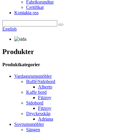
Fabriksrundtur
Certifikat
Kontakta oss
English
Produkter
Produktkategorier
Vardagsrumsmöbler
Buffé/Sidobord
Alberto
Kaffe bord
Fitzroy
Sidobord
Fitzroy
Dryckesskåp
Adriana
Sovrumsmöbler
Sängen