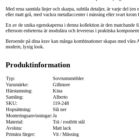
Med rena samtida linjer och skarpa, subtila detaljer, är varje del (en 
eller matt grå, med vackra metallaccenter i mässing eller svart krom fö
En av de unika egenskaperna i denna kollektion är den matchande fär
eftersom enheterna är modulära och levereras i praktiska komponenter 
Beroende på dina krav kan många kombinationer skapas med våra Alber
modern, lyxig look.
Produktinformation
Typ:
Sovrumsmöbler
Varumärke:
Gillmore
Härstamning:
Kina
Samling:
Alberto
SKU:
119-248
Hopsättning:
Slå ner
Monteringsanvisningar:
Ja
Material:
Trä / rostfritt stål
Avsluta:
Matt lack
Primära färger:
Vit / Mässing